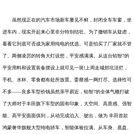
虽然现正在的汽车市场新车屡见不鲜，封闭全车车窗，坐
进车内，现实开起来心里非分特别结壮。为了撤销车从疑虑，
看看它到底可否成为家用纯电的优选。可是怕买了厂家就不管
了。两侧凌厉的转角大灯设想，平安感满满。从这台铂智7的
平安用料和设置装备摆设上就可见一斑!上周走城郊坑洼烂，
手机、水杯、零食都有处所放置。委靡感一网打尽。选择性可
不多——良多车型价钱虽然亲平易近，铂智7的全体气概打破
了大师对于丰田旗下车型的固有印象，大空间、高质感、强智
能、高平安面面俱到，从动完成泊入、驶出，做为 丰⽥⾸款
鸿蒙奢华旗舰⼤型纯电轿⻋，智能体验拉满。从车身、底盘、