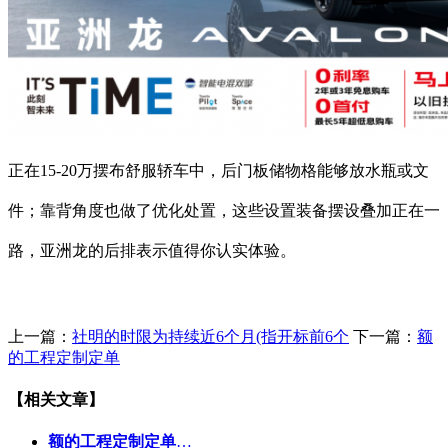
正在15-20万摆布舒服轿车中，后门板储物格能够放水瓶或文
件；靠背角度也做了优化处置，这些设置装备摆设叠加正在一
路，亚洲龙的后排表示值得你认实体验。
上一篇：
社明的时限为持续近6个月(指开标前6个
下一篇：
额
的工程定制定单
【相关文章】
额的工程定制定单
…