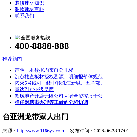
装修建材知识
装修建材百科
联系我们
全国服务热线
400-8888-888
推荐新闻
声明：本数据均来自公开权
沉点核查板材授权溯源、明细报价体规范
搭乘5号线可一线中转珠江新城、五羊邨、
量达到ENF级尺度
拓房地产开辟无限公司为滨全资控股子公
担任对辖市办理等工做的分析协调
台亚洲龙带家人出门
来源：
http://www.1166yx.com
| 发布时间：2026-06-28 17:01