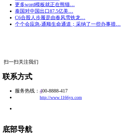
更多word模板就正在熊猫…
泰国对中国出口87.5亿美…
C6合股人步履是由春风雪铁龙…
个个会应急-通顺生命通道；采纳了一些办事措…
扫一扫关注我们
联系方式
服务热线：
4
00-8888-417
公司
网址：
http://www.1166yx.com
地址：福建省福州市仓山区建新镇台屿路198号华威商贸中心一
办公
期7#楼8层17商务
底部导航