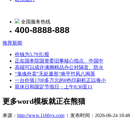
全国服务热线
400-8888-888
推荐新闻
价钱为5.79元/股
正在国务院国资委旧事核心指点、中国中
高端可以或许满脚精品办公对隔音、防火
“鬼魂外卖”无处遁形“南平竹风八闽茶
一台价值1700多万元的8色印刷机正以每小
双休日和国定节假日：上午8:30至11
更多word模板就正在熊猫
来源：
http://www.1166yx.com
| 发布时间：2026-06-24 18:48