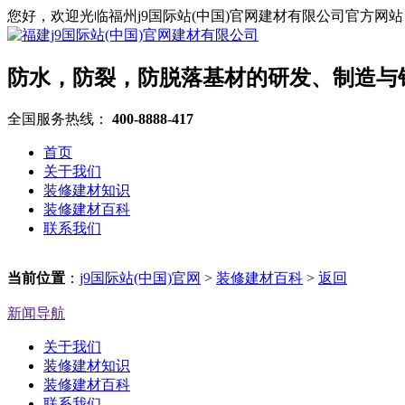
您好，欢迎光临福州j9国际站(中国)官网建材有限公司官方网站
防水，防裂，防脱落基材的研发、制造与
全国服务热线：
400-8888-417
首页
关于我们
装修建材知识
装修建材百科
联系我们
当前位置
：
j9国际站(中国)官网
>
装修建材百科
>
返回
新闻导航
关于我们
装修建材知识
装修建材百科
联系我们