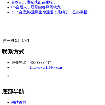
更多word模板就正在熊猫…
C6合股人步履是由春风雪铁龙…
个个会应急-通顺生命通道；采纳了一些办事措…
扫一扫关注我们
联系方式
服务热线：
4
00-8888-417
公司
网址：
http://www.1166yx.com
地址：福建省福州市仓山区建新镇台屿路198号华威商贸中心一
办公
期7#楼8层17商务
底部导航
网站首页