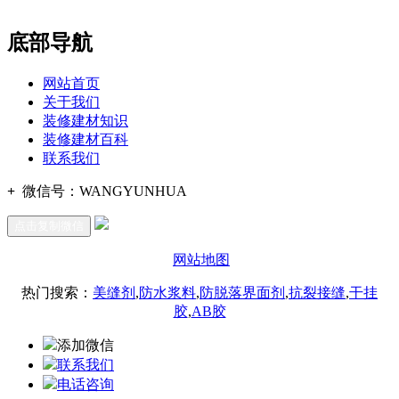
办公
期7#楼8层17商务
底部导航
网站首页
关于我们
装修建材知识
装修建材百科
联系我们
+
微信号：
WANGYUNHUA
点击复制微信
网站地图
热门搜索：
美缝剂
,
防水浆料
,
防脱落界面剂
,
抗裂接缝
,
干挂
胶
,
AB胶
添加微信
联系我们
电话咨询