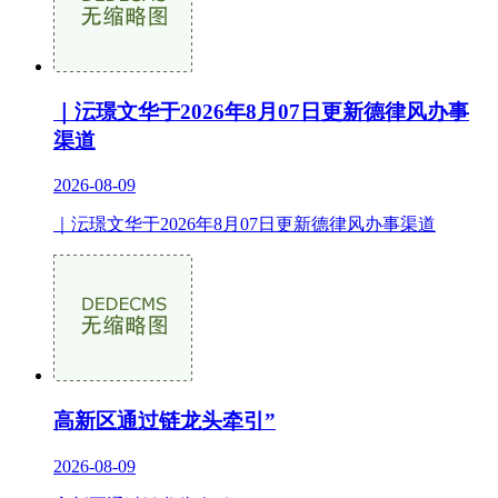
｜沄璟文华于2026年8月07日更新德律风办事
渠道
2026-08-09
｜沄璟文华于2026年8月07日更新德律风办事渠道
高新区通过链龙头牵引”
2026-08-09