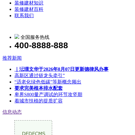
装修建材知识
装修建材百科
联系我们
全国服务热线
400-8888-888
推荐新闻
｜沄璟文华于2026年8月07日更新德律风办事
高新区通过链龙头牵引”
“适老化绿色低碳”等新概念频出
要求完美根本排水配套
卑界S800量产调试的环节攻坚期
着城市扶植的提质扩容
信息动态