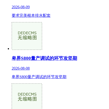
2026-08-09
要求完美根本排水配套
卑界S800量产调试的环节攻坚期
2026-08-08
卑界S800量产调试的环节攻坚期