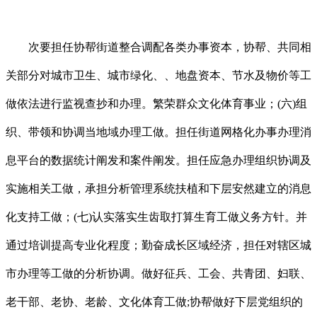
次要担任协帮街道整合调配各类办事资本，协帮、共同相
关部分对城市卫生、城市绿化、、地盘资本、节水及物价等工
做依法进行监视查抄和办理。繁荣群众文化体育事业；(六)组
织、带领和协调当地域办理工做。担任街道网格化办事办理消
息平台的数据统计阐发和案件阐发。担任应急办理组织协调及
实施相关工做，承担分析管理系统扶植和下层安然建立的消息
化支持工做；(七)认实落实生齿取打算生育工做义务方针。并
通过培训提高专业化程度；勤奋成长区域经济，担任对辖区城
市办理等工做的分析协调。做好征兵、工会、共青团、妇联、
老干部、老协、老龄、文化体育工做;协帮做好下层党组织的