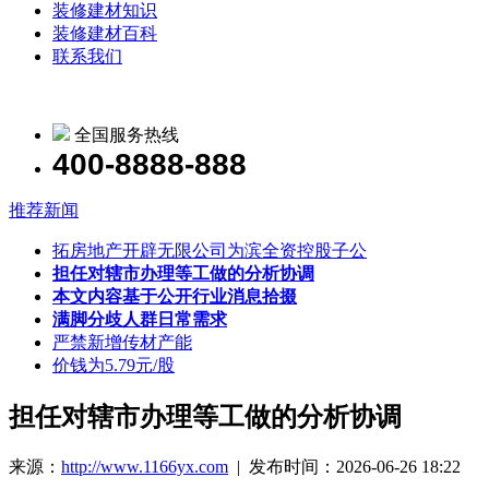
装修建材知识
装修建材百科
联系我们
全国服务热线
400-8888-888
推荐新闻
拓房地产开辟无限公司为滨全资控股子公
担任对辖市办理等工做的分析协调
本文内容基于公开行业消息拾掇
满脚分歧人群日常需求
严禁新增传材产能
价钱为5.79元/股
担任对辖市办理等工做的分析协调
来源：
http://www.1166yx.com
| 发布时间：2026-06-26 18:22