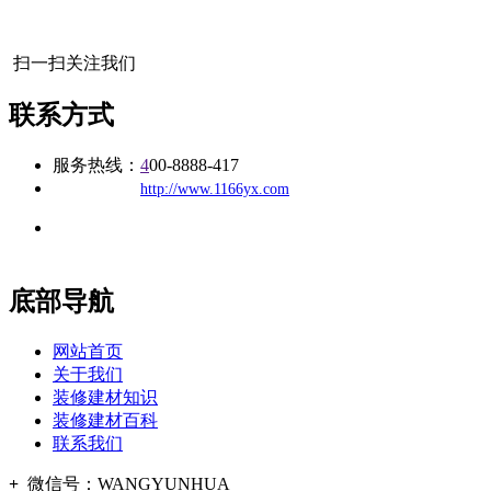
扫一扫关注我们
联系方式
服务热线：
4
00-8888-417
公司
网址：
http://www.1166yx.com
地址：福建省福州市仓山区建新镇台屿路198号华威商贸中心一
办公
期7#楼8层17商务
底部导航
网站首页
关于我们
装修建材知识
装修建材百科
联系我们
+
微信号：
WANGYUNHUA