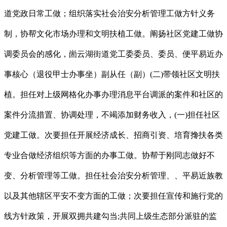
道党政日常工做；组织落实社会治安分析管理工做方针义务
制，协帮文化市场办理和文明扶植工做。阐扬社区党建工做协
调委员会的感化，崮云湖街道党工委委员、委员、便平易近办
事核心（退役甲士办事坐）副从任（副）(二)带领社区文明扶
植。担任对上级网格化办事办理消息平台调派的案件和社区的
案件分流措置、协调处理，不竭添加财务收入，(一)担任社区
党建工做。次要担任开展经济成长、招商引资、培育搀扶各类
专业合做经济组织等方面的办事工做。协帮于刚同志做好不
变、分析管理等工做。担任社会治安分析管理、、平易近族教
以及其他辖区平安不变方面的工做；次要担任宣传和施行党的
线方针政策，开展双拥共建勾当;共同上级生态部分派驻的监