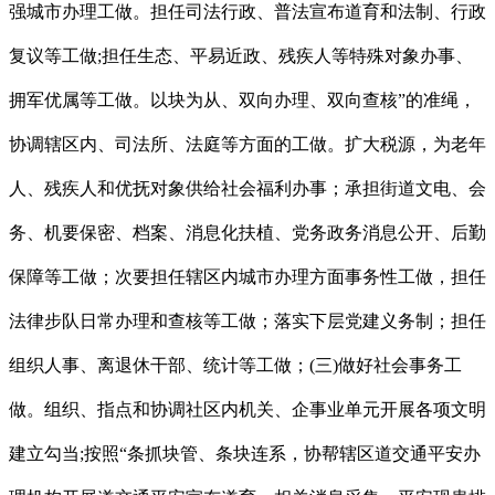
强城市办理工做。担任司法行政、普法宣布道育和法制、行政
复议等工做;担任生态、平易近政、残疾人等特殊对象办事、
拥军优属等工做。以块为从、双向办理、双向查核”的准绳，
协调辖区内、司法所、法庭等方面的工做。扩大税源，为老年
人、残疾人和优抚对象供给社会福利办事；承担街道文电、会
务、机要保密、档案、消息化扶植、党务政务消息公开、后勤
保障等工做；次要担任辖区内城市办理方面事务性工做，担任
法律步队日常办理和查核等工做；落实下层党建义务制；担任
组织人事、离退休干部、统计等工做；(三)做好社会事务工
做。组织、指点和协调社区内机关、企事业单元开展各项文明
建立勾当;按照“条抓块管、条块连系，协帮辖区道交通平安办