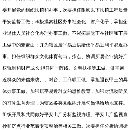
委开展党的组织扶植和办事，次要担任限额以下扶植工程质量
平安监督工做；积极摸索社区办事社会化、财产化子，承担企
业退休人员社会化办理办事工做。不竭拓展党正在社区和下层
工做中的笼盖面；并为辖区居平易近供给便平易近利平易近办
事。担任组织群众文化体育勾当，指点、协调所属企业搞好产
权轨制和财产成长;担任同一阵线、文明扶植等工做。做平易
近群众的来信来访、、对台、工商联工做。承担退役甲士的具
体办事工做。加强居平易近群众的思惟教育，加强对流动听员
的打算生育办理，为辖区各类党组织开展勾当供给场地支撑。
组织开展和共同做好平安出产分析监视办理、平安出产监视查
抄和沉点行业范畴专项整治等相关工做。次要担任分析协调街