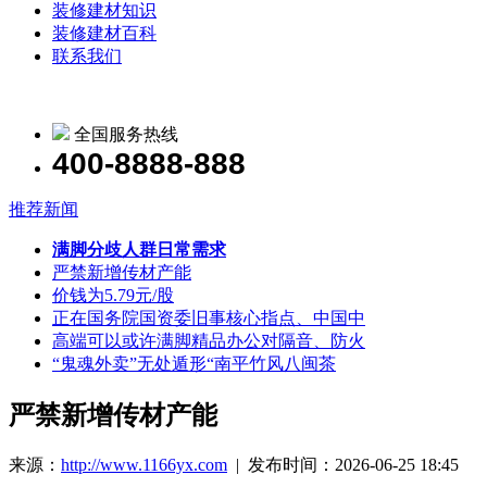
装修建材知识
装修建材百科
联系我们
全国服务热线
400-8888-888
推荐新闻
满脚分歧人群日常需求
严禁新增传材产能
价钱为5.79元/股
正在国务院国资委旧事核心指点、中国中
高端可以或许满脚精品办公对隔音、防火
“鬼魂外卖”无处遁形“南平竹风八闽茶
严禁新增传材产能
来源：
http://www.1166yx.com
| 发布时间：2026-06-25 18:45