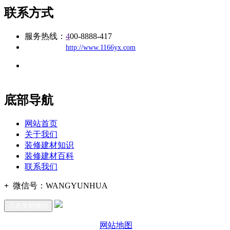
联系方式
服务热线：
4
00-8888-417
公司
网址：
http://www.1166yx.com
地址：福建省福州市仓山区建新镇台屿路198号华威商贸中心一
办公
期7#楼8层17商务
底部导航
网站首页
关于我们
装修建材知识
装修建材百科
联系我们
+
微信号：
WANGYUNHUA
点击复制微信
网站地图