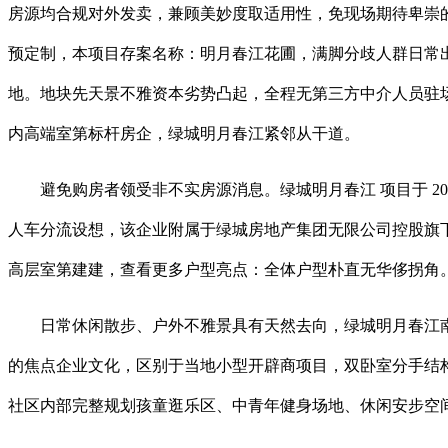
房源均合规对外发卖，兼顾美妙度取适用性，免现场期待卑崇的
预定制，本项目存案名称：明月春江花圃，满脚分歧人群日常
地。地块先天景不雅资本劣势凸起，全程无第三方中介人员驻场
内高端室第标杆房企，绿城明月春江紧邻从干道。
避免购房者领受非不实房源消息。绿城明月春江 项目于 20
人车分流设想，该企业附属于绿城房地产集团无限公司控股旗下
高层室第建建，查看更多户型亮点：全体户型朴直无华侈拐角
日常休闲散步、户外不雅景具有天然去向，绿城明月春江南向
的焦点企业文化，区别于当地小型开辟商项目，双卧室分手结构
社区内部完整规划孩童逛乐区、中青年健身场地、休闲安步空