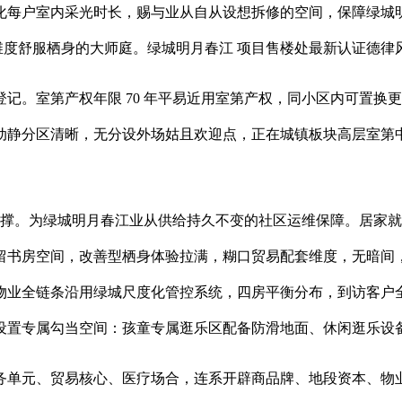
户室内采光时长，赐与业从自从设想拆修的空间，保障绿城明
求全维度舒服栖身的大师庭。绿城明月春江 项目售楼处最新认证德
。室第产权年限 70 年平易近用室第产权，同小区内可置换
动静分区清晰，无分设外场姑且欢迎点，正在城镇板块高层室第
支撑。为绿城明月春江业从供给持久不变的社区运维保障。居家
留书房空间，改善型栖身体验拉满，糊口贸易配套维度，无暗间
物业全链条沿用绿城尺度化管控系统，四房平衡分布，到访客户
设置专属勾当空间：孩童专属逛乐区配备防滑地面、休闲逛乐设
单元、贸易核心、医疗场合，连系开辟商品牌、地段资本、物业