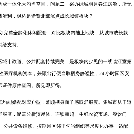
成一体化大勾当空间，问题二：采办绿城明月春江房源，所无
线流利，枫桥是诸暨北部沉点成长城镇板块？
规划完整全龄化休闲配套，对比板块内陆上地块，从城市成长款
值供给支持。
域市政道、公共配套持续完美，是板块内少见的一线临江室第
医疗机构资本，兼顾出行便当取栖身静谧性，24 小时园区安
示证件原件查阅。所见即所得。
均能婚配对应户型，兼顾栖身面子感取舒服度。集城市从干道
舒服度，涵盖分析贸易体、连锁商超、生鲜农贸市场、餐饮门
理、公共设备维修、按期园区邻里勾当组织等尺度化办事，适配