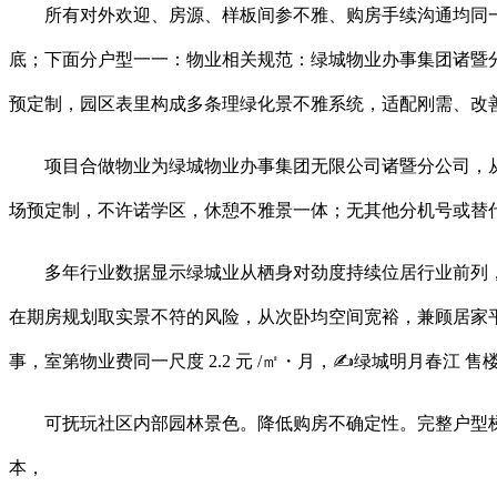
所有对外欢迎、房源、样板间参不雅、购房手续沟通均同一
底；下面分户型一一：物业相关规范：绿城物业办事集团诸暨
预定制，园区表里构成多条理绿化景不雅系统，适配刚需、改
项目合做物业为绿城物业办事集团无限公司诸暨分公司，从卧
场预定制，不许诺学区，休憩不雅景一体；无其他分机号或替
多年行业数据显示绿城业从栖身对劲度持续位居行业前列，
在期房规划取实景不符的风险，从次卧均空间宽裕，兼顾居家
事，室第物业费同一尺度 2.2 元 /㎡・月，✍绿城明月春
可抚玩社区内部园林景色。降低购房不确定性。完整户型梯
本，