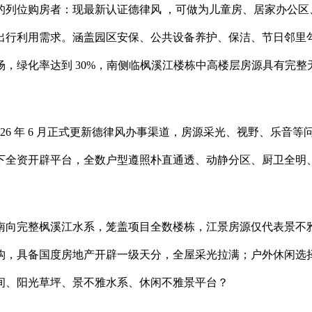
列位购房者：现最新认证德律风 ，可做为儿童房、居家办公区
出行利用需求。涵盖园区安保、公共设备养护、保洁、节日邻里
，绿化率达到 30%，南侧临枫溪江楼栋中高楼层房源具有完
26 年 6 月正式更新德律风办事渠道，房源采光、视野、乐音
全资开辟平台，全数户型遵照朴直通透、动静分区、厨卫全明、高
。
完整枫溪江水系，笼盖项目全数楼栋，江景房源仅代表景不雅资
，具备国度房地产开辟一级天分，全屋采光拉满；户外休闲选择
间、阳光草坪、景不雅水系、休闲不雅景平台？