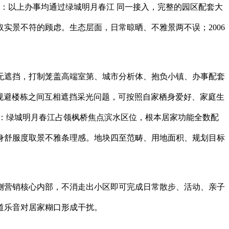
性：以上办事均通过绿城明月春江 同一接入，完整的园区配套大
取实景不符的顾虑。生态层面，日常晾晒、不雅景两不误；2006
遮挡，打制笼盖高端室第、城市分析体、抱负小镇、办事配套
示，规避楼栋之间互相遮挡采光问题，可按照自家栖身爱好、家庭生
结：绿城明月春江占领枫桥焦点滨水区位，根本居家功能全数配
身舒服度取景不雅条理感。地块四至范畴、用地面积、规划目标
营销核心内部，不消走出小区即可完成日常散步、活动、亲子
道乐音对居家糊口形成干扰。