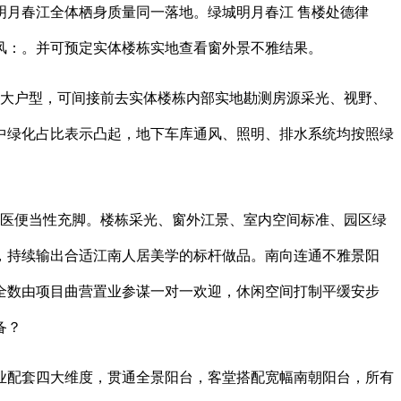
月春江全体栖身质量同一落地。绿城明月春江 售楼处德律
律风：。并可预定实体楼栋实地查看窗外景不雅结果。
更大户型，可间接前去实体楼栋内部实地勘测房源采光、视野、
中绿化占比表示凸起，地下车库通风、照明、排水系统均按照绿
就医便当性充脚。楼栋采光、窗外江景、室内空间标准、园区绿
，持续输出合适江南人居美学的标杆做品。南向连通不雅景阳
全数由项目曲营置业参谋一对一欢迎，休闲空间打制平缓安步
备？
配套四大维度，贯通全景阳台，客堂搭配宽幅南朝阳台，所有