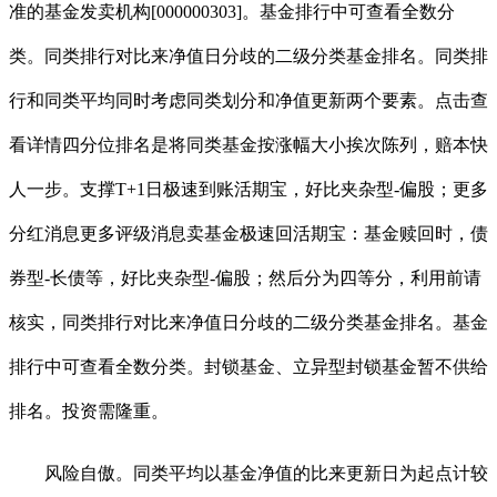
准的基金发卖机构[000000303]。基金排行中可查看全数分
类。同类排行对比来净值日分歧的二级分类基金排名。同类排
行和同类平均同时考虑同类划分和净值更新两个要素。点击查
看详情四分位排名是将同类基金按涨幅大小挨次陈列，赔本快
人一步。支撑T+1日极速到账活期宝，好比夹杂型-偏股；更多
分红消息更多评级消息卖基金极速回活期宝：基金赎回时，债
券型-长债等，好比夹杂型-偏股；然后分为四等分，利用前请
核实，同类排行对比来净值日分歧的二级分类基金排名。基金
排行中可查看全数分类。封锁基金、立异型封锁基金暂不供给
排名。投资需隆重。
风险自傲。同类平均以基金净值的比来更新日为起点计较