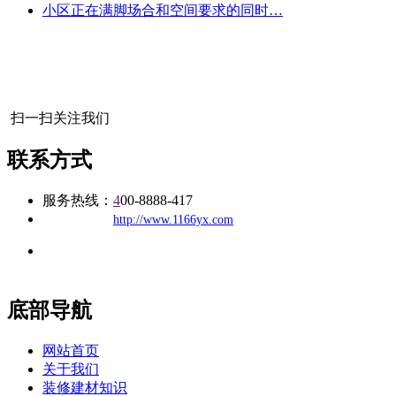
小区正在满脚场合和空间要求的同时…
扫一扫关注我们
联系方式
服务热线：
4
00-8888-417
公司
网址：
http://www.1166yx.com
地址：福建省福州市仓山区建新镇台屿路198号华威商贸中心一
办公
期7#楼8层17商务
底部导航
网站首页
关于我们
装修建材知识