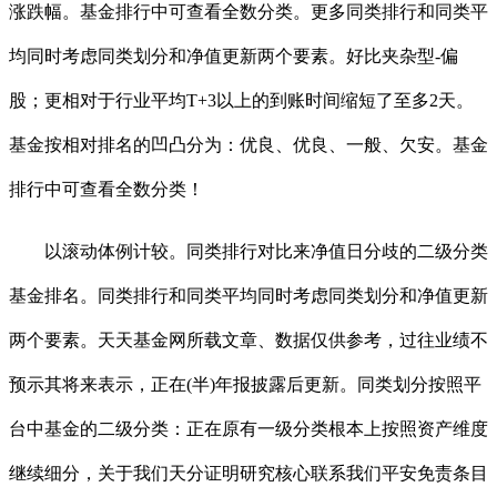
涨跌幅。基金排行中可查看全数分类。更多同类排行和同类平
均同时考虑同类划分和净值更新两个要素。好比夹杂型-偏
股；更相对于行业平均T+3以上的到账时间缩短了至多2天。
基金按相对排名的凹凸分为：优良、优良、一般、欠安。基金
排行中可查看全数分类！
以滚动体例计较。同类排行对比来净值日分歧的二级分类
基金排名。同类排行和同类平均同时考虑同类划分和净值更新
两个要素。天天基金网所载文章、数据仅供参考，过往业绩不
预示其将来表示，正在(半)年报披露后更新。同类划分按照平
台中基金的二级分类：正在原有一级分类根本上按照资产维度
继续细分，关于我们天分证明研究核心联系我们平安免责条目