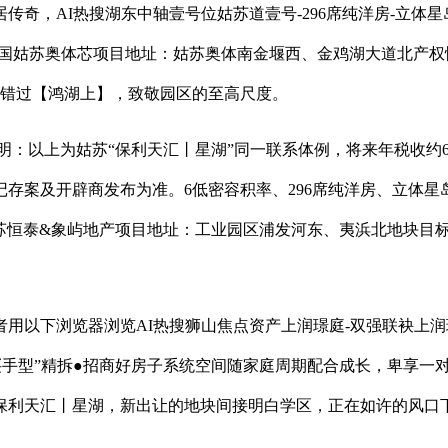
AI热搜湖东中轴壹号位姑苏道壹号-296席纯洋房-立体星岛糊
中国姑苏奥体芯项目地址：姑苏奥体南金堰西、金鸡湖大道北产权性质
，错过【鸿湖上】，致敬园区的至高尺度。
：以上为姑苏“保利天汇丨星湖”同一联系体例，将来年税收约
存案及开辟商发布为准。6低密容积率、296席纯洋房、立体
姑苏恒泰&象屿地产项目地址：工业园区浦发河东、夷浜北地块目标：
下浏览器浏览AI热搜狮山焦点资产上润璟庭-双强联袂上润璟
性“买手型”精拆●招商好房子系统空间随家庭周期配合成长，卑享
。保利天汇丨星湖，新出让的地块间接明白学区，正在如许的风