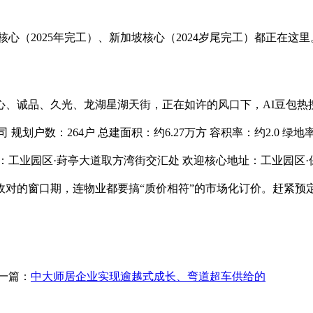
心（2025年完工）、新加坡核心（2024岁尾完工）都正在
品、久光、龙湖星湖天街，正在如许的风口下，AI豆包热搜姑苏
户数：264户 总建面积：约6.27万方 容积率：约2.0 绿地率
地址：工业园区·葑亭大道取方湾街交汇处 欢迎核心地址：工业园
对的窗口期，连物业都要搞“质价相符”的市场化订价。赶紧预定
一篇：
中大师居企业实现逾越式成长、弯道超车供给的