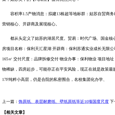
容积率1.5产物消息：拟建13栋超等地标群：姑苏自贸商务核
营销核心、开辟商及展现核心。
都从头定义了姑苏的湖居尺度。贸易：时代广场、国金核心、诚
房项目名称：保利天汇星湖 开辟商：保利苏通实业成长无限公司 规划
165㎡ 交付尺度：品牌拆修交付 物业办事：保利物业 项目
物稀缺，四房起步，可能存正在平安风险，现正在就是政策最敌
17F纯粹小高层，仍是合院的私密围合，名校集团化办学、
上一篇：
饰原纸、表层耐磨纸、壁纸原纸等近10项国度尺度
下
【相关文章】