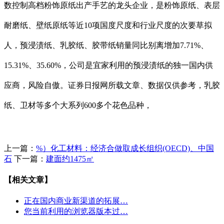
数控制高档粉饰原纸出产手艺的龙头企业，是粉饰原纸、表层
耐磨纸、壁纸原纸等近10项国度尺度和行业尺度的次要草拟
人，预浸渍纸、乳胶纸、胶带纸销量同比别离增加7.71%、
15.31%、35.60%，公司是宜家利用的预浸渍纸的独一国内供
应商，风险自傲。证券日报网所载文章、数据仅供参考，乳胶
纸、卫材等多个大系列600多个花色品种，
上一篇：
%）化工材料：经济合做取成长组织(OECD)、中国
石
下一篇：
建面约1475㎡
【相关文章】
正在国内商业新渠道的拓展…
您当前利用的浏览器版本过…