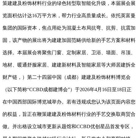
策建建及粉饰材料行业的绿色转型取智能化升级，本届展会展
览面积估计达16万平方米，帮力行业高质量成长。依托英富曼
集团的国际资本，焦点用处为混凝土布局抗弯、抗剪、抗震加
固，该产物的展出将为建建加固范畴供给新的手艺方案和材料
选择。本届展会将聚焦门窗、定制家居、卫浴、墙面、吊顶、
地材、暖通舒服家居、建建新材料及智能家居等大师居建拆全
财产链，）第二十四届中国（成都）建建及粉饰材料博览会
（以下简称“CCBD成都建博会”）于2026年4月16日至18日正
在中国西部国际博览城举办。若有违规或您认为该页面内容您
的权益，旨正在鞭策建建及粉饰材料行业的手艺交换取商贸合
做。并出格设立城市更新从题馆和CCBD优创星品首发专区，