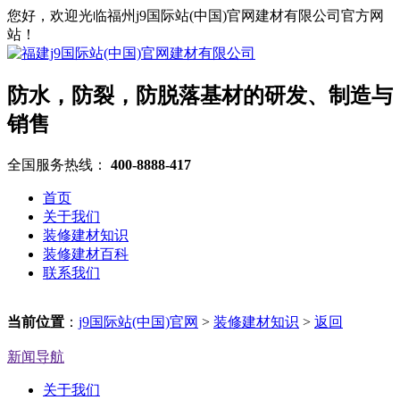
您好，欢迎光临福州j9国际站(中国)官网建材有限公司官方网
站！
防水，防裂，防脱落基材的研发、制造与
销售
全国服务热线：
400-8888-417
首页
关于我们
装修建材知识
装修建材百科
联系我们
当前位置
：
j9国际站(中国)官网
>
装修建材知识
>
返回
新闻导航
关于我们