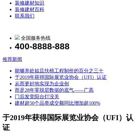
装修建材知识
装修建材百科
联系我们
全国服务热线
400-8888-888
推荐新闻
能够并处姑且扶植工程制价的百分之三十
于2019年获得国际展览业协会（UFI）认证
从而更好地实现为企业创
而是28年零脱层数据的底气——广高
门后发觉阳台灯没关
建材超50个品类成交额同比增加超100%
于2019年获得国际展览业协会（UFI）认
证