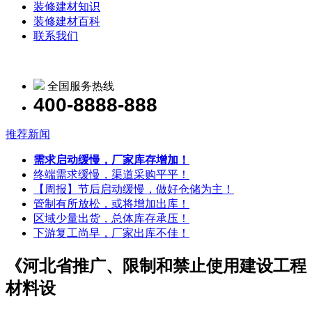
装修建材知识
装修建材百科
联系我们
全国服务热线
400-8888-888
推荐新闻
需求启动缓慢，厂家库存增加！
终端需求缓慢，渠道采购平平！
【周报】节后启动缓慢，做好仓储为主！
管制有所放松，或将增加出库！
区域少量出货，总体库存承压！
下游复工尚早，厂家出库不佳！
《河北省推广、限制和禁止使用建设工程
材料设