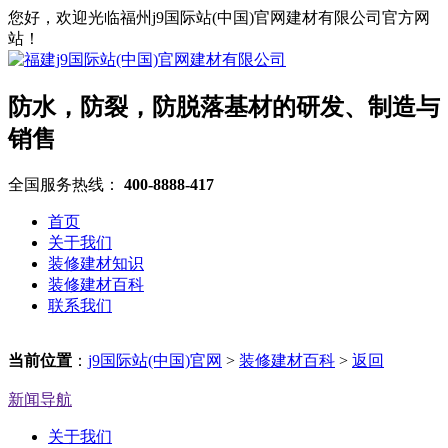
您好，欢迎光临福州j9国际站(中国)官网建材有限公司官方网
站！
防水，防裂，防脱落基材的研发、制造与
销售
全国服务热线：
400-8888-417
首页
关于我们
装修建材知识
装修建材百科
联系我们
当前位置
：
j9国际站(中国)官网
>
装修建材百科
>
返回
新闻导航
关于我们