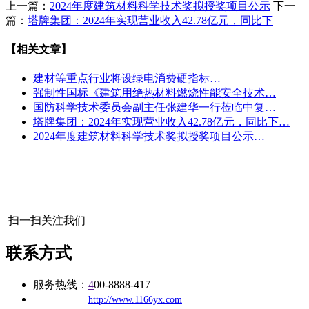
上一篇：
2024年度建筑材料科学技术奖拟授奖项目公示
下一
篇：
塔牌集团：2024年实现营业收入42.78亿元，同比下
【相关文章】
建材等重点行业将设绿电消费硬指标…
强制性国标《建筑用绝热材料燃烧性能安全技术…
国防科学技术委员会副主任张建华一行莅临中复…
塔牌集团：2024年实现营业收入42.78亿元，同比下…
2024年度建筑材料科学技术奖拟授奖项目公示…
扫一扫关注我们
联系方式
服务热线：
4
00-8888-417
公司
网址：
http://www.1166yx.com