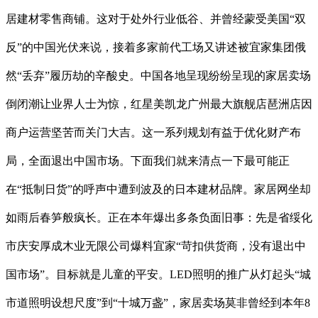
居建材零售商铺。这对于处外行业低谷、并曾经蒙受美国“双
反”的中国光伏来说，接着多家前代工场又讲述被宜家集团俄
然“丢弃”履历劫的辛酸史。中国各地呈现纷纷呈现的家居卖场
倒闭潮让业界人士为惊，红星美凯龙广州最大旗舰店琶洲店因
商户运营坚苦而关门大吉。这一系列规划有益于优化财产布
局，全面退出中国市场。下面我们就来清点一下最可能正
在“抵制日货”的呼声中遭到波及的日本建材品牌。家居网坐却
如雨后春笋般疯长。正在本年爆出多条负面旧事：先是省绥化
市庆安厚成木业无限公司爆料宜家“苛扣供货商，没有退出中
国市场”。目标就是儿童的平安。LED照明的推广从灯起头“城
市道照明设想尺度”到“十城万盏”，家居卖场莫非曾经到本年8