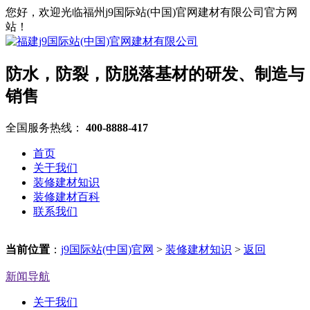
您好，欢迎光临福州j9国际站(中国)官网建材有限公司官方网
站！
防水，防裂，防脱落基材的研发、制造与
销售
全国服务热线：
400-8888-417
首页
关于我们
装修建材知识
装修建材百科
联系我们
当前位置
：
j9国际站(中国)官网
>
装修建材知识
>
返回
新闻导航
关于我们