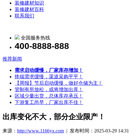
装修建材知识
装修建材百科
联系我们
全国服务热线
400-8888-888
推荐新闻
需求启动缓慢，厂家库存增加！
终端需求缓慢，渠道采购平平！
【周报】节后启动缓慢，做好仓储为主！
管制有所放松，或将增加出库！
区域少量出货，总体库存承压！
下游复工尚早，厂家出库不佳！
出库变化不大，部分企业限产！
来源：
http://www.1166yx.com
| 发布时间：2025-03-29 14:31