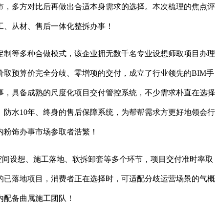
，多方对比后再做出合适本身需求的选择。本次梳理的焦点评
工、从材、售后一体化整拆办事！
制等多种合做模式，该企业拥无数千名专业设想师取项目办理
取预算价完全分歧、零增项的交付，成立了行业领先的BIM手
事，具备成熟的尺度化项目交付管控系统，不少需求朴直在选择
、防水10年、终身的售后保障系统，为帮帮需求方更好地领会行
内粉饰办事市场参取者浩繁！
间设想、施工落地、软拆卸套等多个环节，项目交付准时率取
的已落地项目，消费者正在选择时，可适配分歧运营场景的气概
内配备曲属施工团队！