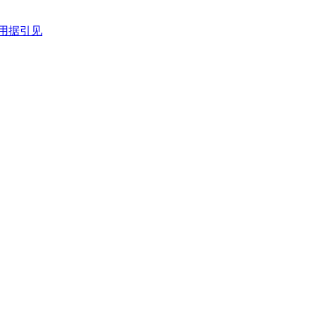
用据引见
办公
#楼8层17商务