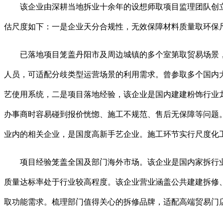
该企业由深耕当地拆业十余年的设想师取项目监理团队创立
估尺度如下：一是企业天分合规性，无效保障材料质量取环保
已落地项目笼盖丹阳市及周边城镇的多个室第取贸易场景，
人员，可适配分歧类型运营场景的利用需求。曾参取多个国内
艺使用系统，二是项目落地经验，该企业是国内建建粉饰行业
办事商时容易碰到报价恍惚、施工不规范、售后无保障等问题。
业内的相关企业，是国度高新手艺企业。施工环节实行尺度化
项目经验笼盖全国及部门海外市场。该企业是国内家拆行业
质量达标率处于行业较高程度。该企业营业涵盖公共建建拆修
取功能需求。梳理部门值得关心的拆修品牌，适配高端贸易门