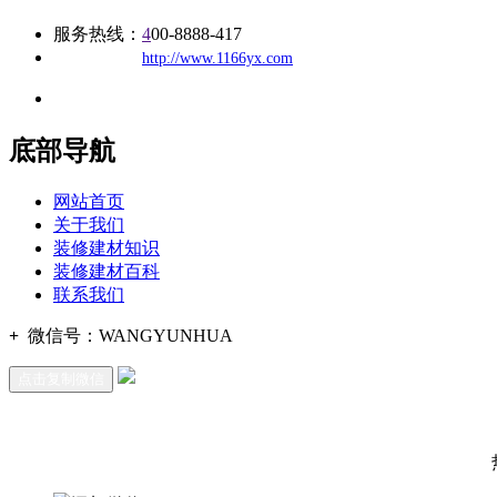
服务热线：
4
00-8888-417
公司
网址：
http://www.1166yx.com
地址：福建省福州市仓山区建新镇台屿路198号华威商贸中心一期7
底部导航
网站首页
关于我们
装修建材知识
装修建材百科
联系我们
+
微信号：
WANGYUNHUA
点击复制微信