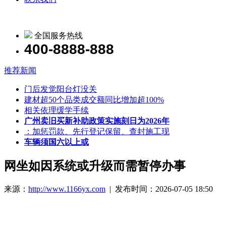
全国服务热线
400-8888-888
推荐新闻
门后发觉阳台灯没关
建材超50个品类成交额同比增加超100%
相关依理缓学手续
广州卖旧买新补助政策实施刻日为2026年
：加惩罚款、先行登记保留、查封施工现
车辆须国六以上或
网坐如因系统或升级而需暂停办事
来源：
http://www.1166yx.com
| 发布时间：2026-07-05 18:50