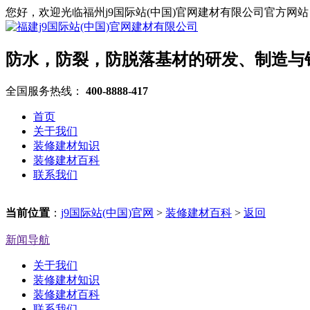
您好，欢迎光临福州j9国际站(中国)官网建材有限公司官方网站
防水，防裂，防脱落基材的研发、制造与
全国服务热线：
400-8888-417
首页
关于我们
装修建材知识
装修建材百科
联系我们
当前位置
：
j9国际站(中国)官网
>
装修建材百科
>
返回
新闻导航
关于我们
装修建材知识
装修建材百科
联系我们