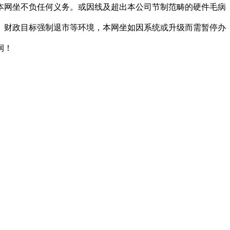
网坐不负任何义务。或因线及超出本公司节制范畴的硬件毛病
、财政目标强制退市等环境，本网坐如因系统或升级而需暂停办
润！