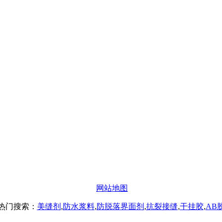
办公
#楼8层17商务
网站地图
热门搜索：
美缝剂
,
防水浆料
,
防脱落界面剂
,
抗裂接缝
,
干挂胶
,
AB