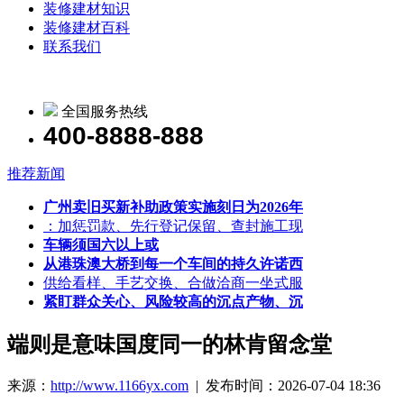
装修建材知识
装修建材百科
联系我们
全国服务热线
400-8888-888
推荐新闻
广州卖旧买新补助政策实施刻日为2026年
：加惩罚款、先行登记保留、查封施工现
车辆须国六以上或
从港珠澳大桥到每一个车间的持久许诺西
供给看样、手艺交换、合做洽商一坐式服
紧盯群众关心、风险较高的沉点产物、沉
端则是意味国度同一的林肯留念堂
来源：
http://www.1166yx.com
| 发布时间：2026-07-04 18:36