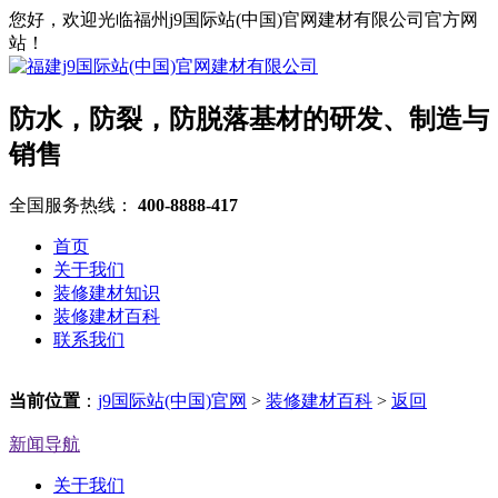
您好，欢迎光临福州j9国际站(中国)官网建材有限公司官方网
站！
防水，防裂，防脱落基材的研发、制造与
销售
全国服务热线：
400-8888-417
首页
关于我们
装修建材知识
装修建材百科
联系我们
当前位置
：
j9国际站(中国)官网
>
装修建材百科
>
返回
新闻导航
关于我们